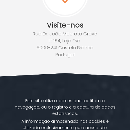
Visite-nos
Rua Dr. João Mourato Grave
Lt 154, Loja Esq.
6000-241 Castelo Branco
Portugal
Este site utiliza cookies que facilitam a
navegação, ou o registro e a captura de dados
estatísticos.
A informação armazenada nos cookies é
utilizada exclusivamente pelo nosso site.